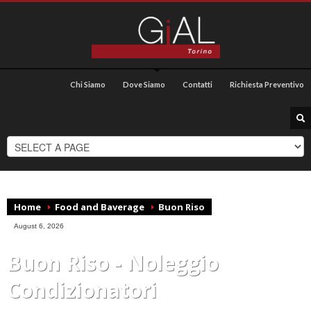
Chi Siamo
Dove Siamo
Contatti
Richiesta Preventivo
Home
Food and Baverage
Buon Riso
August 6, 2026
Buon Riso - Noleggio
Condizionatori