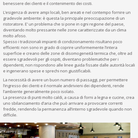
benessere dei clienti e il contenimento dei costi.
L’esigenza di avere ampi locali, ben areati e nel contempo fornire un
gradevole ambiente: è questa la principale preoccupazione di un
ristoratore. E’ un problema che si pone in ogni regione del paese,
diventando molto pressante nelle zone caratterizzate da un clima
molto afoso.
Spesso i tradizionali impianti di condizionamento risultano poco
efficienti: non sono in grado di coprire uniformemente l’intera
superficie e creano delle zone di disomogeneità termica che, oltre ad
essere sgradevoli per gli ospiti, diventano problematiche per i
dipendenti, non rispondono alle linee guida fissate dalle autorità locali
e ingenerano spese e sprechi non giustificabili.
La necessità di avere un buon numero di passaggi, per permettere
l’ingresso dei clienti e il normale andirivieni dei dipendenti, rende
l’ambiente generalmente poco isolato.
La presenza di punti molto caldi, a causa di forni a legna e cucine, crea
uno sbilanciamento d’aria che può arrivare a provocare correnti
fredde, rendendo la permanenza all’interno sgradevole quando non
difficile.